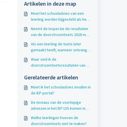
Artikelen in deze map
Moet het schooladvies van een
leerling worden bijgesteld als het
toetsadvies een half advies hoger
Neemt de Inspectie de resultaten
is?
van de doorstroomtoets 2026 mee
in de beoordeling van de
Als een leerling de toets later
leerresultaten?
gemaakt heeft, wanneer ontvang ik
dan de resultaten?
Waar vind ik de
doorstroomtoetsresultaten van
vorige schooljaren?
Gerelateerde artikelen
Moet ik het schooladvies invullen in
de IEP-portal?
De niveaus van de voorlopige
adviezen in het IEP LVS komen niet
overeen met de schooladviezen,
Welke leerlingen hoeven de
wat moet ik doen?
doorstroomtoets niet te maken?