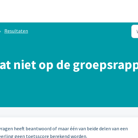
Resultaten
aat niet op de groepsrap
vragen heeft beantwoord of maar één van beide delen van een
leerling geen toetsscore berekend worden.