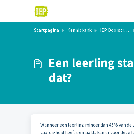
Doorgaan naar hoofdinhoud
Startpagina
Kennisbank
IEP Doorstroomtoets
Een leerling st
dat?
Wanneer een leerling minder dan 45% van de 
vaardigheid heeft gemaakt, kan er voor deze 