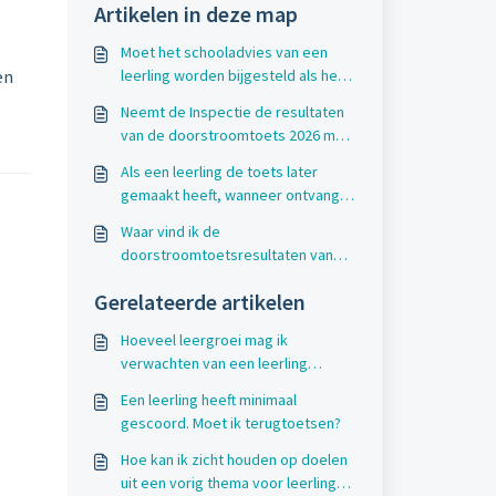
Artikelen in deze map
Moet het schooladvies van een
en
leerling worden bijgesteld als het
toetsadvies een half advies hoger
Neemt de Inspectie de resultaten
is?
van de doorstroomtoets 2026 mee
in de beoordeling van de
Als een leerling de toets later
leerresultaten?
gemaakt heeft, wanneer ontvang ik
dan de resultaten?
Waar vind ik de
doorstroomtoetsresultaten van
vorige schooljaren?
Gerelateerde artikelen
Hoeveel leergroei mag ik
verwachten van een leerling
tussen twee toetsmomenten?
Een leerling heeft minimaal
gescoord. Moet ik terugtoetsen?
Hoe kan ik zicht houden op doelen
uit een vorig thema voor leerlingen