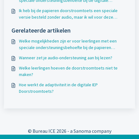
speciale ondersteuningsbehoefte bij de digitale
doorstroomtoets?
Ik heb bij de papieren doorstroomtoets een speciale
versie besteld zonder audio, maar ik wil voor deze
leerling toch graag audio-ondersteuning aanvragen. Hoe
Gerelateerde artikelen
moet dat?
Welke mogelijkheden zijn er voor leerlingen met een
speciale ondersteuningsbehoefte bij de papieren
doorstroomtoets?
Wanneer zet je audio-ondersteuning aan bij lezen?
Welke leerlingen hoeven de doorstroomtoets niet te
maken?
Hoe werkt de adaptiviteit in de digitale IEP
Doorstroomtoets?
© Bureau ICE
2026 - a Sanoma company