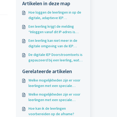
Artikelen in deze map
Hoe loggen de leerlingen in op de
digitale, adaptieve IEP
Doorstroomtoets?
Een leerling krijgt de melding
“Inloggen vanaf dit IP-adres is
geblokkeerd. Vraag je juf/meester
Een leerling kan niet meer in de
om hulp”. Wat moet ik doen?
digitale omgeving van de IEP
Doorstroomtoets inloggen want
De digitale IEP Doorstroomtoets is
het wachtwoord wordt niet
gepauzeerd bij een leerling, wat
herkend. Waarom lukt dit niet?
moet ik nu doen?
Gerelateerde artikelen
Welke mogelijkheden zijn er voor
leerlingen met een speciale
ondersteuningsbehoefte bij de
Welke mogelijkheden zijn er voor
papieren doorstroomtoets?
leerlingen met een speciale
ondersteuningsbehoefte bij de
Hoe kan ik de leerlingen
digitale doorstroomtoets?
voorbereiden op de afname?