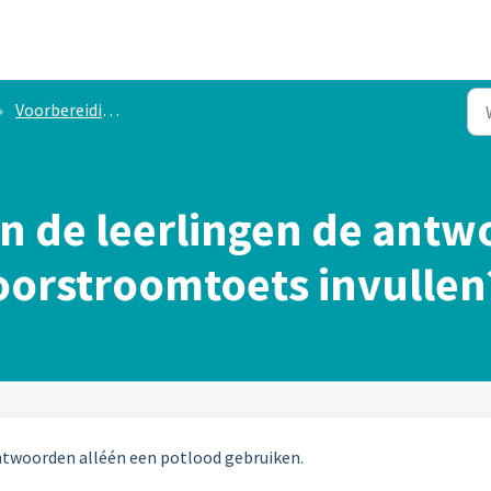
Voorbereiding en afname
 de leerlingen de antw
oorstroomtoets invullen
antwoorden alléén een potlood gebruiken.