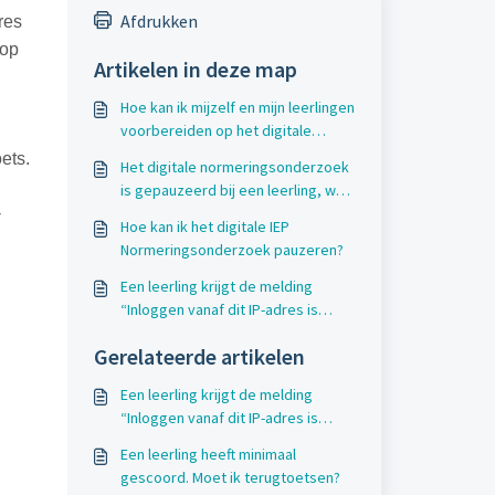
Afdrukken
res
 op
Artikelen in deze map
Hoe kan ik mijzelf en mijn leerlingen
voorbereiden op het digitale
normeringsonderzoek?
ets.
Het digitale normeringsonderzoek
is gepauzeerd bij een leerling, wat
-
moet ik nu doen?
Hoe kan ik het digitale IEP
Normeringsonderzoek pauzeren?
Een leerling krijgt de melding
“Inloggen vanaf dit IP-adres is
geblokkeerd. Vraag je juf/meester
Gerelateerde artikelen
om hulp”. Wat moet ik doen?
Een leerling krijgt de melding
“Inloggen vanaf dit IP-adres is
geblokkeerd. Vraag je juf/meester
Een leerling heeft minimaal
om hulp”. Wat moet ik doen?
gescoord. Moet ik terugtoetsen?