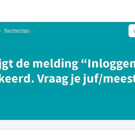
Normeringsonderzoek digitaal
ijgt de melding “Inloggen
keerd. Vraag je juf/mees