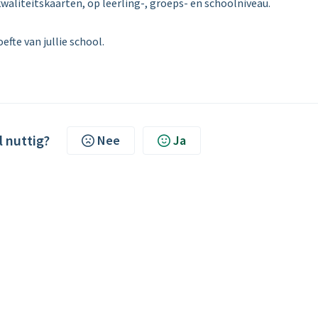
waliteitskaarten, op leerling-, groeps- en schoolniveau.
fte van jullie school.
l nuttig?
Nee
Ja