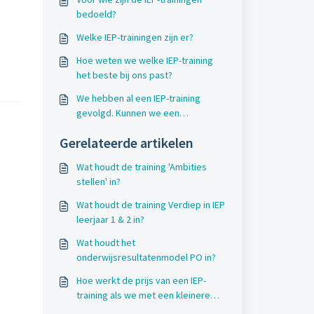
bedoeld?
Welke IEP-trainingen zijn er?
Hoe weten we welke IEP-training
het beste bij ons past?
We hebben al een IEP-training
gevolgd. Kunnen we een
vervolgstap maken?
Gerelateerde artikelen
Wat houdt de training 'Ambities
stellen' in?
Wat houdt de training Verdiep in IEP
leerjaar 1 & 2 in?
Wat houdt het
onderwijsresultatenmodel PO in?
Hoe werkt de prijs van een IEP-
training als we met een kleinere
groep zijn?