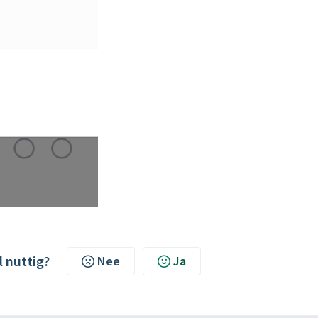
l nuttig?
Nee
Ja