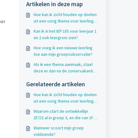
Artikelen in deze map
Hoe kan ik zicht houden op doelen
oor
uit een vorig thema voor leerlingen
die ze niet zelfstandig of met hulp
Kan ik in het IEP LVS voor leerjaar 1
kunnen?
en 2 ook leergroei zien?
Hoe voeg ik een nieuwe leerling
toe aan mijn groepsobservatie?
Als ik een thema aanmaak, staat
deze er dan na de zomervakantie
nog?
Gerelateerde artikelen
Hoe kan ik zicht houden op doelen
uit een vorig thema voor leerlingen
die ze niet zelfstandig of met hulp
Waarom start de ontwikkellijn
kunnen?
2F/1S al in groep 3, en die van 1F
pas in groep 6?
Wanneer scoort mijn groep
voldoende?