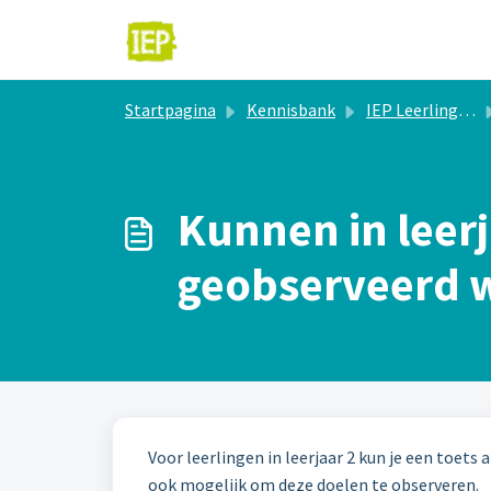
Doorgaan naar hoofdinhoud
Startpagina
Kennisbank
IEP Leerlingvolgsysteem
Kunnen in leerj
geobserveerd 
Voor leerlingen in leerjaar 2 kun je een toets
ook mogelijk om deze doelen te observeren.